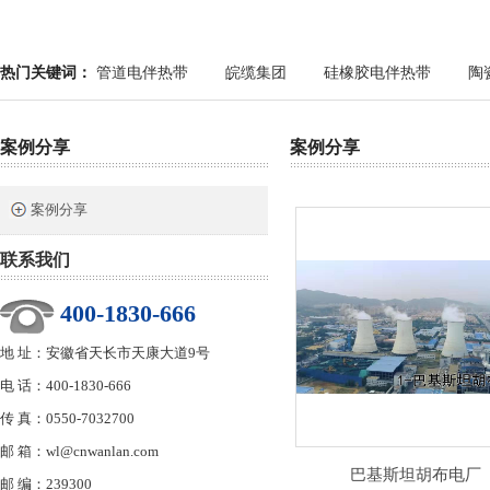
热门关键词：
管道电伴热带
皖缆集团
硅橡胶电伴热带
陶
案例分享
案例分享
案例分享
联系我们
400-1830-666
地 址：安徽省天长市天康大道9号
电 话：400-1830-666
传 真：0550-7032700
邮 箱：wl@cnwanlan.com
巴基斯坦胡布电厂
邮 编：239300