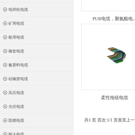
电焊机电缆
PUR电缆，聚氨酯电..
矿用电缆
船用电缆
橡套电缆
氟塑料电缆
硅橡胶电缆
高压电缆
柔性拖链电缆
光伏电缆
共1 页 页次:1/1 页
首页
上一
阻燃电缆
耐火电缆