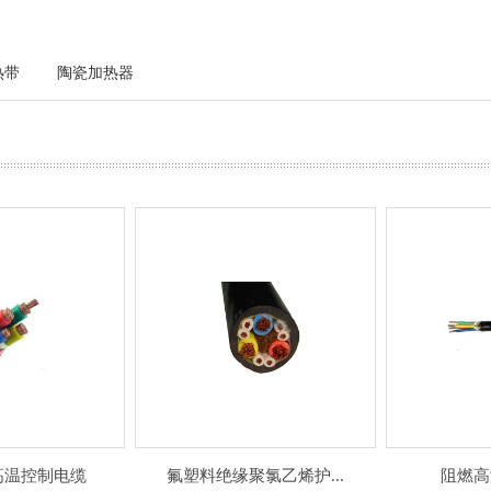
热带
陶瓷加热器
高温控制电缆
氟塑料绝缘聚氯乙烯护...
阻燃高