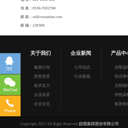
传 真：0550-7032700
邮 箱：wl@cnwanlan.com
邮 编：239300
关于我们
企业新闻
产品中
集团介绍
公司动态
自限温
荣誉资质
行业新闻
恒功率
技术实力
太阳能
企业实景
伴热采
企业文化
集肤效
加热电
电加热
Copyright 2023 All Right Reserved
皖缆集团股份有限公司