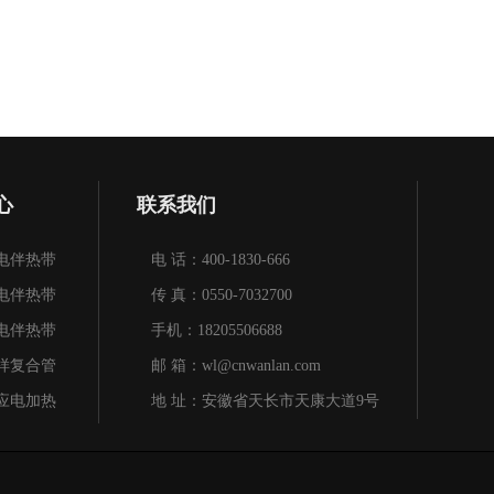
心
联系我们
电伴热带
电 话：400-1830-666
电伴热带
传 真：0550-7032700
电伴热带
手机：18205506688
样复合管
邮 箱：wl@cnwanlan.com
应电加热
地 址：安徽省天长市天康大道9号
缆
带